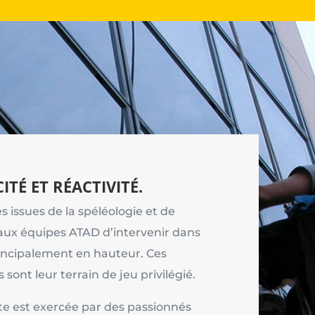
ITÉ ET RÉACTIVITÉ.
 issues de la spéléologie et de
aux équipes ATAD d’intervenir dans
rincipalement en hauteur. Ces
s sont leur terrain de jeu privilégié.
nte est exercée par des passionnés